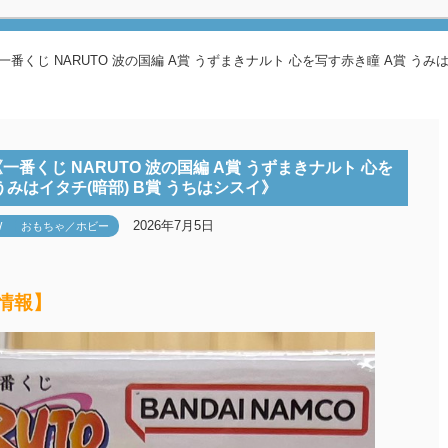
くじ NARUTO 波の国編 A賞 うずまきナルト 心を写す赤き瞳 A賞 うみは
番くじ NARUTO 波の国編 A賞 うずまきナルト 心を
うみはイタチ(暗部) B賞 うちはシスイ》
2026年7月5日
W
おもちゃ／ホビー
取情報】