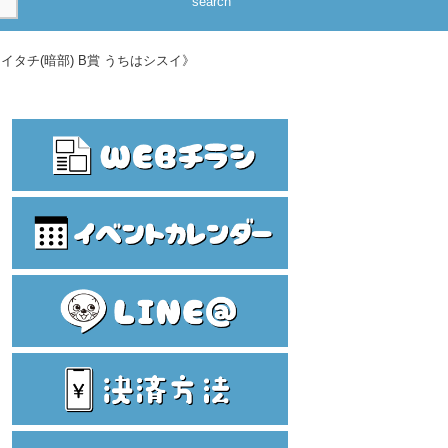
search
イタチ(暗部) B賞 うちはシスイ》