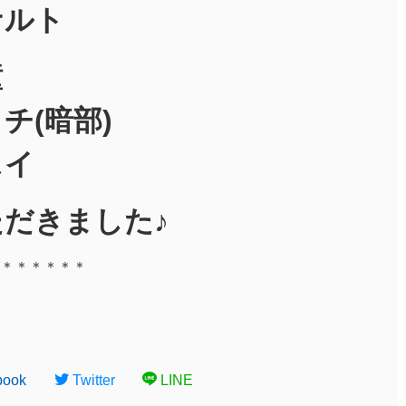
ナルト
瞳
チ(暗部)
スイ
だきました♪
＊＊＊＊＊＊
book
Twitter
LINE