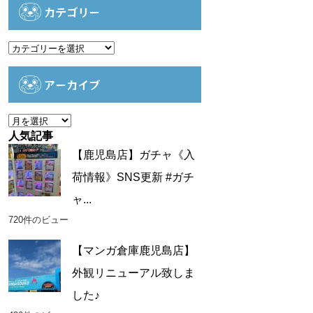
カテゴリー
カ
テ
ゴ
アーカイブ
リ
ー
ア
ー
人気記事
カ
【鹿児島店】ガチャ《入
イ
荷情報》SNS更新 #ガチ
ブ
ャ...
720件のビュー
【マンガ倉庫鹿児島店】
外観リニューアル致しま
した♪