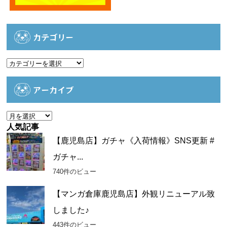
カテゴリー
カ
テ
ゴ
アーカイブ
リ
ー
ア
ー
人気記事
カ
【鹿児島店】ガチャ《入荷情報》SNS更新 #
イ
ガチャ...
ブ
740件のビュー
【マンガ倉庫鹿児島店】外観リニューアル致
しました♪
443件のビュー