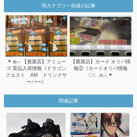
同カテゴリー前後の記事
【鹿屋店】アミュー
【鹿屋店】カード オリパ情
前へ
ズ 景品入荷情報《ドラゴン
報②《カードオリパ情報
クエスト AM ドリンクサ
◇》
次へ
ーバー》
関連記事