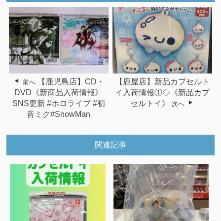
【鹿児島店】CD・
【鹿屋店】新品カプセルト
前へ
DVD《新商品入荷情報》
イ入荷情報①◇《新品カプ
SNS更新 #ホロライブ #初
セルトイ》
次へ
音ミク#SnowMan
関連記事