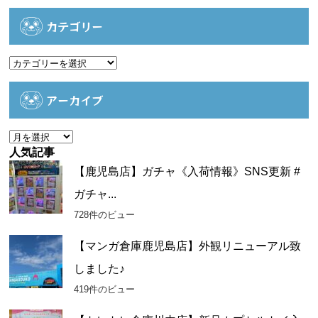
カテゴリー
カ
テ
ゴ
アーカイブ
リ
ー
ア
ー
人気記事
カ
【鹿児島店】ガチャ《入荷情報》SNS更新 #
イ
ガチャ...
ブ
728件のビュー
【マンガ倉庫鹿児島店】外観リニューアル致
しました♪
419件のビュー