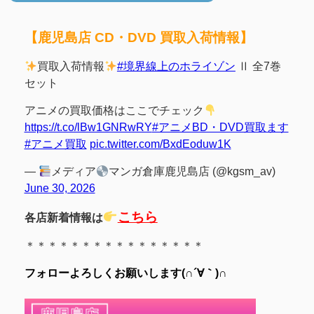
【鹿児島店 CD・DVD 買取入荷情報】
買取入荷情報
#境界線上のホライゾン
Ⅱ 全7巻
セット
アニメの買取価格はここでチェック
https://t.co/lBw1GNRwRY
#アニメBD・DVD買取ます
#アニメ買取
pic.twitter.com/BxdEoduw1K
—
メディア
マンガ倉庫鹿児島店 (@kgsm_av)
June 30, 2026
こちら
各店新着情報は
＊＊＊＊＊＊＊＊＊＊＊＊＊＊＊＊
フォローよろしくお願いします(∩´∀｀)∩