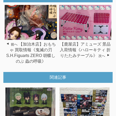
【加治木店】おもち
【鹿屋店】アミューズ 景品
前へ
ゃ 買取情報《鬼滅の刃
入荷情報《ハローキティ 折
S.H.Figuarts ZERO 胡蝶し
りたたみテーブル》
次へ
のぶ 蟲の呼吸》
関連記事