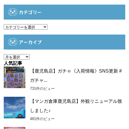
カテゴリー
カ
テ
ゴ
アーカイブ
リ
ー
ア
ー
人気記事
カ
【鹿児島店】ガチャ《入荷情報》SNS更新 #
イ
ガチャ...
ブ
731件のビュー
【マンガ倉庫鹿児島店】外観リニューアル致
しました♪
481件のビュー