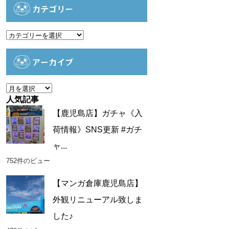
カテゴリー
カ
テ
ゴ
アーカイブ
リ
ー
ア
ー
人気記事
カ
【鹿児島店】ガチャ《入
イ
荷情報》SNS更新 #ガチ
ブ
ャ...
752件のビュー
【マンガ倉庫鹿児島店】
外観リニューアル致しま
した♪