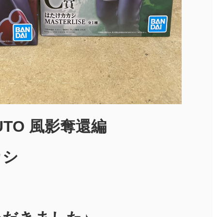
UTO 風影奪還編
カシ