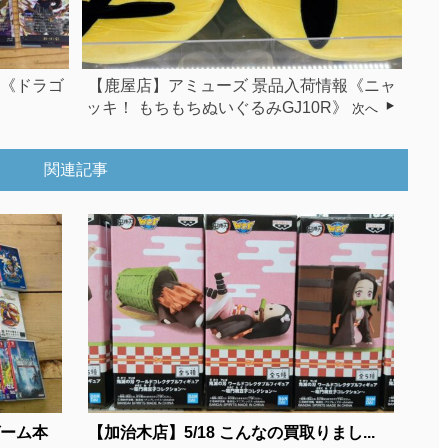
報《ドラゴ
【鹿屋店】アミューズ 景品入荷情報《ニャ
ッキ！ もちもちぬいぐるみGJ10R》
次へ
関連記事
ゲーム本
【加治木店】5/18 こんなの買取りまし...