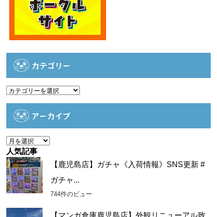
カテゴリー
カ
テ
ゴ
アーカイブ
リ
ー
ア
ー
人気記事
カ
【鹿児島店】ガチャ《入荷情報》SNS更新 #
イ
ガチャ...
ブ
744件のビュー
【マンガ倉庫鹿児島店】外観リニューアル致