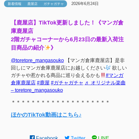
2026年6月24日
新着情報
鹿屋店
ガチャガチャ
【鹿屋店】TikTok更新しました！《マンガ倉
庫鹿屋店
2階ガチャコーナーから6月23日の最新入荷注
目商品の紹介
》
@toretore_mangasouko
【マンガ倉庫鹿屋店】是非
回しにマンガ倉庫鹿屋店にお越しください
欲しい
ガチャや惹かれる商品に巡り会えるかも
#マンガ
倉庫鹿屋店
#鹿屋
#ガチャガチャ
♬ オリジナル楽曲
– toretore_mangasouko
＊＊＊＊＊＊＊＊＊＊＊＊＊＊＊＊＊＊＊＊
ほかのTikTok動画はこちら♪
Facebook
Twitter
LINE