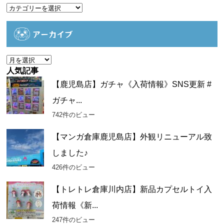
カ
テ
ゴ
アーカイブ
リ
ー
ア
ー
人気記事
カ
【鹿児島店】ガチャ《入荷情報》SNS更新 #
イ
ガチャ...
ブ
742件のビュー
【マンガ倉庫鹿児島店】外観リニューアル致
しました♪
426件のビュー
【トレトレ倉庫川内店】新品カプセルトイ入
荷情報《新...
247件のビュー