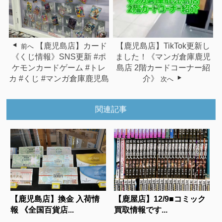
【鹿児島店】カード
【鹿児島店】TikTok更新し
前へ
《くじ情報》SNS更新 #ポ
ました！《マンガ倉庫鹿児
ケモンカードゲーム #トレ
島店 2階カードコーナー紹
カ #くじ #マンガ倉庫鹿児島
介》
次へ
関連記事
【鹿児島店】換金 入荷情
【鹿屋店】12/9■コミック
報 《全国百貨店...
買取情報です...