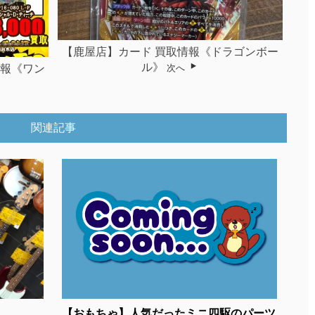
【鹿屋店】カード 買取情報《ドラゴンボー
ル》
次へ
情報《ワン
関連記事
.
【おもちゃ】人気だったミニ四駆のパーツ