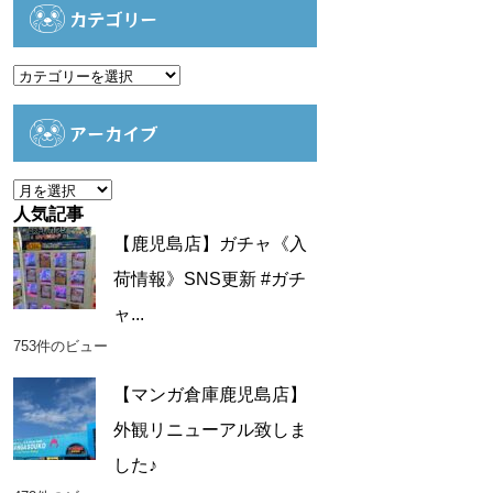
カテゴリー
カ
テ
ゴ
アーカイブ
リ
ー
ア
ー
人気記事
カ
【鹿児島店】ガチャ《入
イ
荷情報》SNS更新 #ガチ
ブ
ャ...
753件のビュー
【マンガ倉庫鹿児島店】
外観リニューアル致しま
した♪