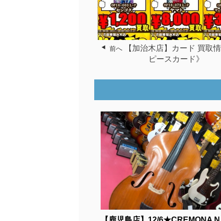
【加治木店】カード 買取
前へ
ピースカード》
【鹿児島店】12/6★CREMONA N..