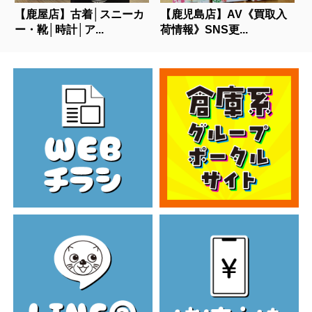
【鹿屋店】古着│スニーカ
【鹿児島店】AV《買取入
ー・靴│時計│ア...
荷情報》SNS更...