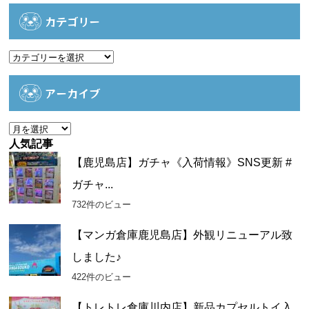
カテゴリー
カ
テ
ゴ
アーカイブ
リ
ー
ア
ー
人気記事
カ
【鹿児島店】ガチャ《入荷情報》SNS更新 #
イ
ガチャ...
ブ
732件のビュー
【マンガ倉庫鹿児島店】外観リニューアル致
しました♪
422件のビュー
【トレトレ倉庫川内店】新品カプセルトイ入