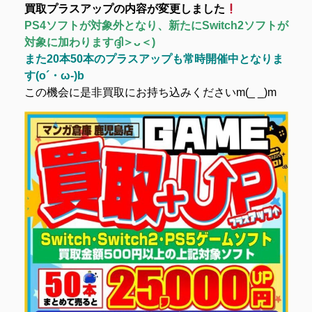
買取プラスアップの内容が変更しました
PS4ソフトが対象外となり、新たにSwitch2ソフトが
対象に加わりますദ്ദി＞ᴗ＜)
また20本50本のプラスアップも常時開催中となりま
す(o´・ω-)b
この機会に是非買取にお持ち込みくださいm(_ _)m