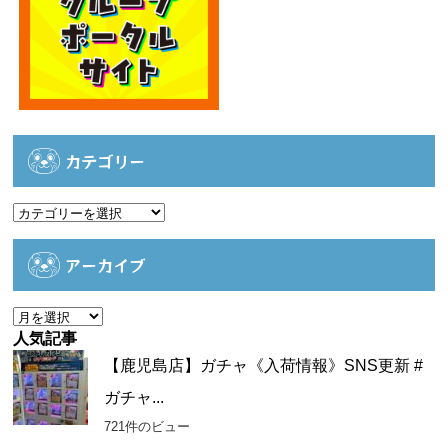
カテゴリー
カ
テ
ゴ
アーカイブ
リ
ー
ア
ー
人気記事
カ
【鹿児島店】ガチャ《入荷情報》SNS更新 #
イ
ガチャ...
ブ
721件のビュー