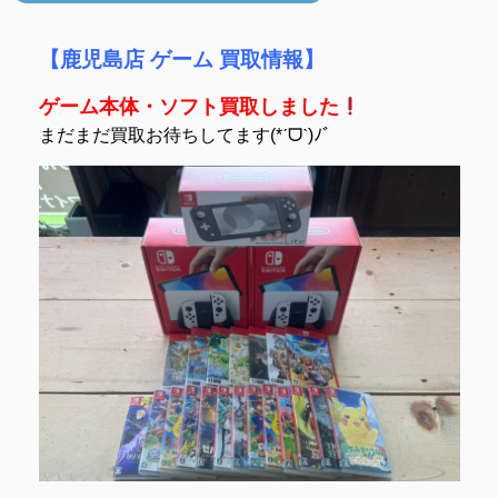
【鹿児島店 ゲーム 買取情報】
ゲーム本体・ソフト買取しました
まだまだ買取お待ちしてます(*ˊᗜˋ)ﾉﾞ