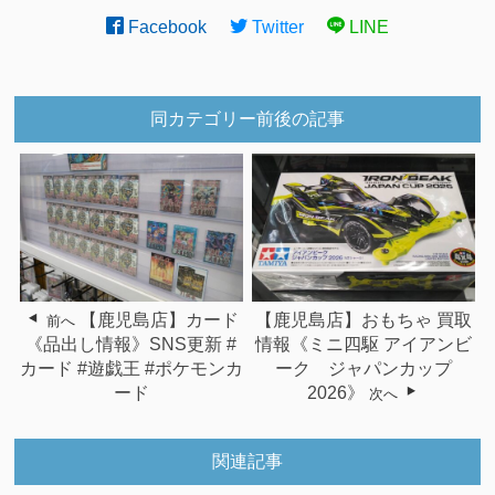
Facebook
Twitter
LINE
同カテゴリー前後の記事
【鹿児島店】カード
【鹿児島店】おもちゃ 買取
前へ
《品出し情報》SNS更新 #
情報《ミニ四駆 アイアンビ
カード #遊戯王 #ポケモンカ
ーク ジャパンカップ
ード
2026》
次へ
関連記事