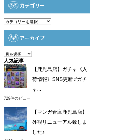
カテゴリー
カ
テ
ゴ
アーカイブ
リ
ー
ア
ー
人気記事
カ
【鹿児島店】ガチャ《入
イ
荷情報》SNS更新 #ガチ
ブ
ャ...
729件のビュー
【マンガ倉庫鹿児島店】
外観リニューアル致しま
した♪