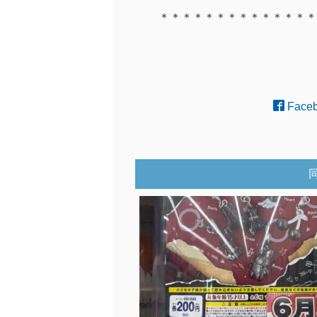
＊＊＊＊＊＊＊＊＊＊＊＊＊＊
Face