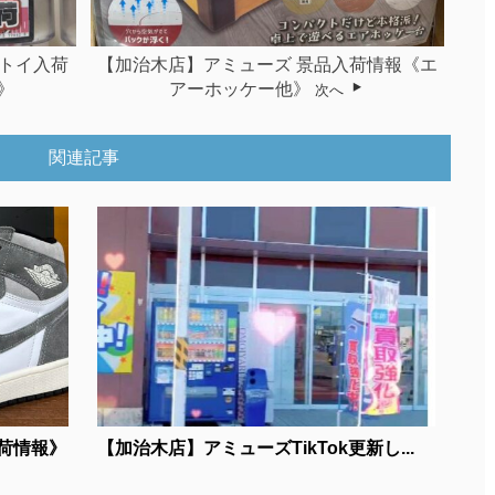
トイ入荷
【加治木店】アミューズ 景品入荷情報《エ
》
アーホッケー他》
次へ
関連記事
荷情報》
【加治木店】アミューズTikTok更新し...