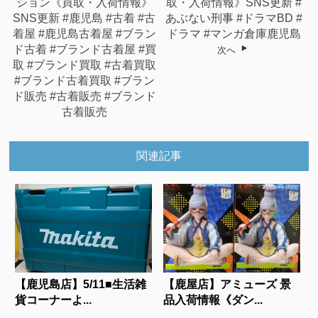
ション《買取・入荷情報》
取・入荷情報》SNS更新 #
SNS更新 #鹿児島 #古着 #古
あぶない刑事 #ドラマBD #
着屋 #鹿児島古着屋 #ブラン
ドラマ #マンガ倉庫鹿児島
ド古着 #ブランド古着屋 #買
次へ
取 #ブランド買取 #古着買取
#ブランド古着買取 #ブラン
ド販売 #古着販売 #ブランド
古着販売
関連記事
【鹿児島店】5/11■生活雑
【鹿屋店】アミューズ 景
貨コーナーよ...
品入荷情報《ダン...