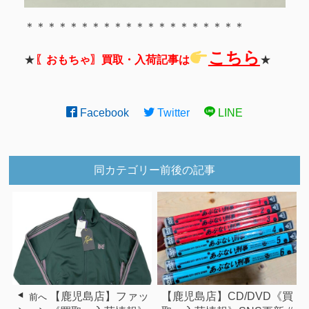
＊＊＊＊＊＊＊＊＊＊＊＊＊＊＊＊＊＊＊＊
こちら
★
〖おもちゃ〗買取・入荷記事は
★
Facebook
Twitter
LINE
同カテゴリー前後の記事
【鹿児島店】ファッ
【鹿児島店】CD/DVD《買
前へ