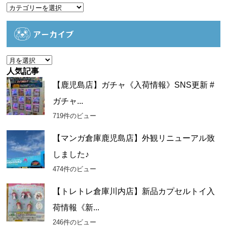
カ
テ
ゴ
アーカイブ
リ
ー
ア
ー
人気記事
カ
【鹿児島店】ガチャ《入荷情報》SNS更新 #
イ
ガチャ...
ブ
719件のビュー
【マンガ倉庫鹿児島店】外観リニューアル致
しました♪
474件のビュー
【トレトレ倉庫川内店】新品カプセルトイ入
荷情報《新...
246件のビュー