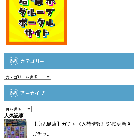
カテゴリー
カ
テ
ゴ
アーカイブ
リ
ー
ア
ー
人気記事
カ
【鹿児島店】ガチャ《入荷情報》SNS更新 #
イ
ガチャ...
ブ