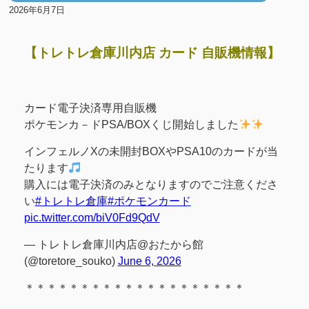
2026年6月7日
【トレトレ倉庫川内店 カード 自販機情報】
カード電子決済専用自販機
ポケモンカ－ドPSA/BOXくじ開始しました
インフェルノXの未開封BOXやPSA10のカードが当
たります
購入には電子決済のみとなりますのでご注意くださ
い
#トレトレ倉庫
#ポケモンカード
pic.twitter.com/biV0Fd9QdV
— トレトレ倉庫川内店@おたから館
(@toretore_souko)
June 6, 2026
＊＊＊＊＊＊＊＊＊＊＊＊＊＊＊＊＊＊＊＊