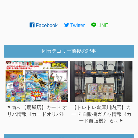
Facebook
Twitter
LINE
同カテゴリー前後の記事
【鹿屋店】カード オ
【トレトレ倉庫川内店】カ
前へ
リパ情報《カードオリパ》
ード 自販機ガチャ情報《カ
ード自販機》
次へ