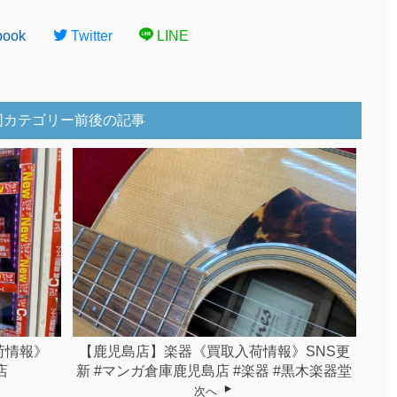
book
Twitter
LINE
同カテゴリー前後の記事
荷情報》
【鹿児島店】楽器《買取入荷情報》SNS更
店
新 #マンガ倉庫鹿児島店 #楽器 #黒木楽器堂
次へ