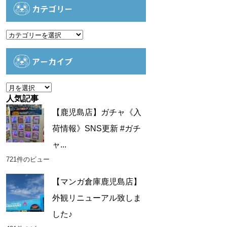
カテゴリー
カ
テ
ゴ
アーカイブ
リ
ー
ア
ー
人気記事
カ
【鹿児島店】ガチャ《入
イ
荷情報》SNS更新 #ガチ
ブ
ャ...
721件のビュー
【マンガ倉庫鹿児島店】
外観リニューアル致しま
した♪