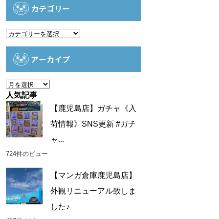
カテゴリー
カ
テ
ゴ
アーカイブ
リ
ー
ア
ー
人気記事
カ
【鹿児島店】ガチャ《入
イ
荷情報》SNS更新 #ガチ
ブ
ャ...
724件のビュー
【マンガ倉庫鹿児島店】
外観リニューアル致しま
した♪