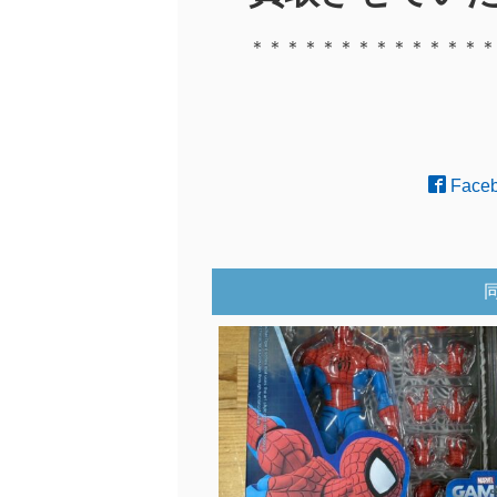
＊＊＊＊＊＊＊＊＊＊＊＊＊＊
Face