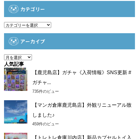
カテゴリー
カ
テ
ゴ
アーカイブ
リ
ー
ア
ー
人気記事
カ
【鹿児島店】ガチャ《入荷情報》SNS更新 #
イ
ガチャ...
ブ
735件のビュー
【マンガ倉庫鹿児島店】外観リニューアル致
しました♪
459件のビュー
【トレトレ倉庫川内店】新品カプセルトイ入