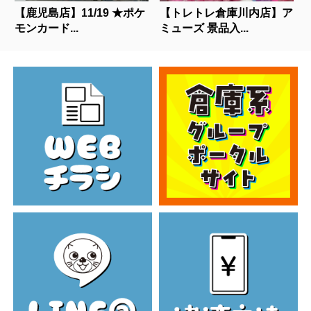
【鹿児島店】11/19 ★ポケ
【トレトレ倉庫川内店】ア
モンカード...
ミューズ 景品入...