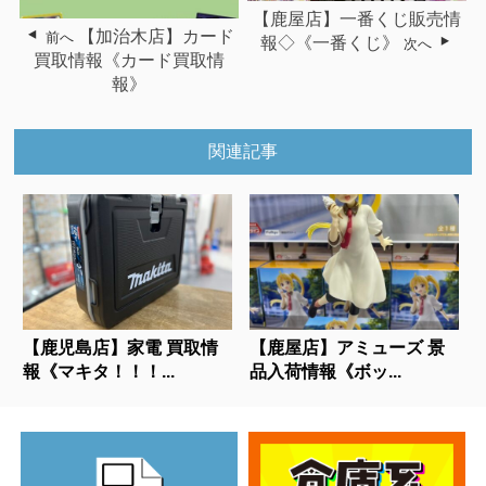
【鹿屋店】一番くじ販売情
【加治木店】カード
前へ
報◇《一番くじ》
次へ
買取情報《カード買取情
報》
関連記事
【鹿児島店】家電 買取情
【鹿屋店】アミューズ 景
報《マキタ！！！...
品入荷情報《ボッ...