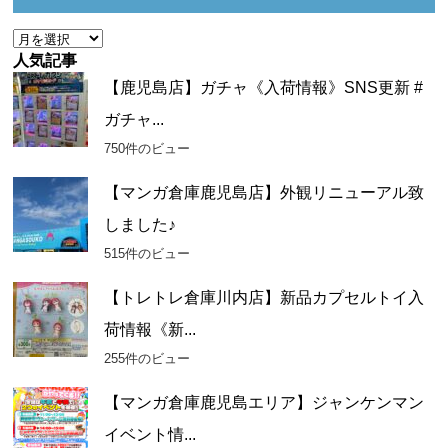
ー
ア
ー
人気記事
カ
【鹿児島店】ガチャ《入荷情報》SNS更新 #
イ
ガチャ...
ブ
750件のビュー
【マンガ倉庫鹿児島店】外観リニューアル致
しました♪
515件のビュー
【トレトレ倉庫川内店】新品カプセルトイ入
荷情報《新...
255件のビュー
【マンガ倉庫鹿児島エリア】ジャンケンマン
イベント情...