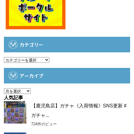
カテゴリー
カ
テ
ゴ
アーカイブ
リ
ー
ア
ー
人気記事
カ
【鹿児島店】ガチャ《入荷情報》SNS更新 #
イ
ガチャ...
ブ
724件のビュー