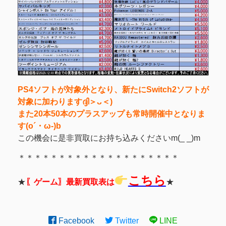
PS
4ソフトが対象外となり、新たにSwitch2ソフトが
対象に加わりますദ്ദി＞ᴗ＜)
また20本50本のプラスアップも常時開催中となりま
す(o´・ω-)b
この機会に是非買取にお持ち込みくださいm(_ _)m
＊＊＊＊＊＊＊＊＊＊＊＊＊＊＊＊＊＊＊＊
こちら
★
〖ゲーム〗最新買取表は
★
Facebook
Twitter
LINE