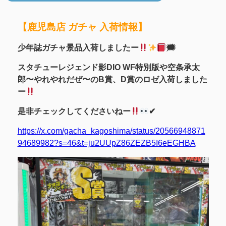
【鹿児島店 ガチャ 入荷情報】
少年誌ガチャ景品入荷しましたー
🗯
スタチューレジェンド影DIO WF特別版や空条承太
郎〜やれやれだぜ〜のB賞、D賞のロゼ入荷しました
ー
是非チェックしてくださいねー
✔︎
https://x.com/gacha_kagoshima/status/20566948871
94689982?s=46&t=ju2UUpZ86ZEZB5I6eEGHBA