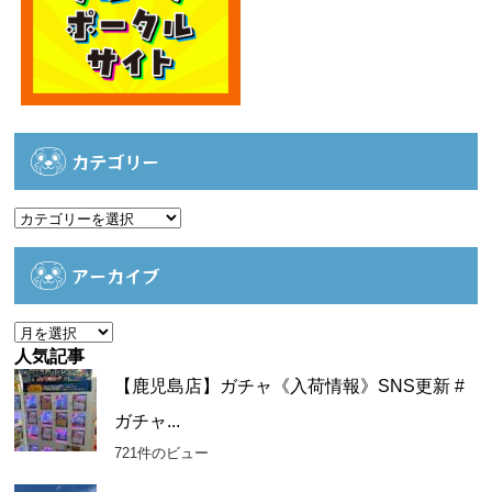
カテゴリー
カ
テ
ゴ
アーカイブ
リ
ー
ア
ー
人気記事
カ
【鹿児島店】ガチャ《入荷情報》SNS更新 #
イ
ガチャ...
ブ
721件のビュー