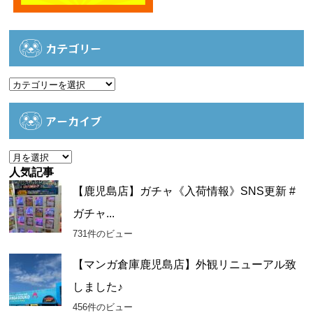
カテゴリー
カ
テ
ゴ
アーカイブ
リ
ー
ア
ー
人気記事
カ
【鹿児島店】ガチャ《入荷情報》SNS更新 #
イ
ガチャ...
ブ
731件のビュー
【マンガ倉庫鹿児島店】外観リニューアル致
しました♪
456件のビュー