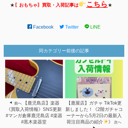
こちら
★
〖おもちゃ〗買取・入荷記事は
★
Facebook
Twitter
LINE
同カテゴリー前後の記事
【鹿児島店】楽器
【鹿屋店】ガチャ TikTok更
前へ
《買取入荷情報》SNS更新
新しました！《2階ガチャコ
#マンガ倉庫鹿児島店 #楽器
ーナーから5月2日の最新入
#黒木楽器堂
荷注目商品の紹介
》
次へ