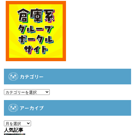
カテゴリー
カ
テ
ゴ
アーカイブ
リ
ー
ア
ー
人気記事