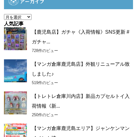
アーカイブ
リ
ー
ア
ー
人気記事
カ
【鹿児島店】ガチャ《入荷情報》SNS更新 #
イ
ガチャ...
ブ
728件のビュー
【マンガ倉庫鹿児島店】外観リニューアル致
しました♪
519件のビュー
【トレトレ倉庫川内店】新品カプセルトイ入
荷情報《新...
250件のビュー
【マンガ倉庫鹿児島エリア】ジャンケンマン