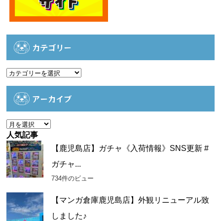
カテゴリー
カ
テ
ゴ
アーカイブ
リ
ー
ア
ー
人気記事
カ
【鹿児島店】ガチャ《入荷情報》SNS更新 #
イ
ガチャ...
ブ
734件のビュー
【マンガ倉庫鹿児島店】外観リニューアル致
しました♪