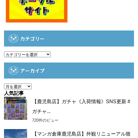
カテゴリー
カ
テ
ゴ
アーカイブ
リ
ー
ア
ー
人気記事
カ
【鹿児島店】ガチャ《入荷情報》SNS更新 #
イ
ガチャ...
ブ
720件のビュー
【マンガ倉庫鹿児島店】外観リニューアル致