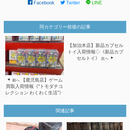
Facebook
Twitter
LINE
同カテゴリー前後の記事
【加治木店】新品カプセル
トイ入荷情報◇《新品カプ
セルトイ》
次へ
【鹿児島店】ゲーム
前へ
買取入荷情報《“トモダチコ
レクション わくわく生活”》
関連記事