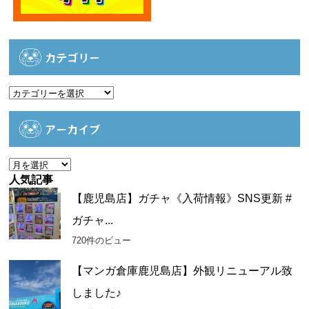
カテゴリー
カ
テ
ゴ
アーカイブ
リ
ー
ア
ー
人気記事
カ
【鹿児島店】ガチャ《入荷情報》SNS更新 #
イ
ガチャ...
ブ
720件のビュー
【マンガ倉庫鹿児島店】外観リニューアル致
しました♪