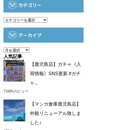
カテゴリー
カ
テ
ゴ
アーカイブ
リ
ー
ア
ー
人気記事
カ
【鹿児島店】ガチャ《入
イ
荷情報》SNS更新 #ガチ
ブ
ャ...
734件のビュー
【マンガ倉庫鹿児島店】
外観リニューアル致しま
した♪