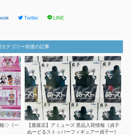
book
Twitter
LINE
同カテゴリー前後の記事
報◇《一
【鹿屋店】アミューズ 景品入荷情報《貞子
ぬーどるストッパーフィギュアー貞子ー》