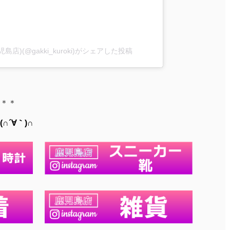
店)(@gakki_kuroki)がシェアした投稿
＊＊
´∀｀)∩