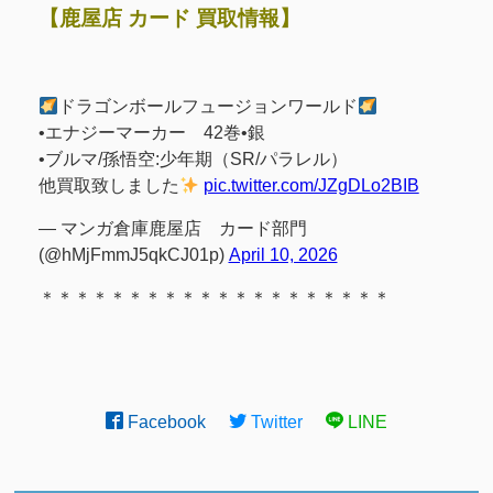
【鹿屋店 カード 買取情報】
ドラゴンボールフュージョンワールド
•エナジーマーカー 42巻•銀
•ブルマ/孫悟空:少年期（SR/パラレル）
他買取致しました
pic.twitter.com/JZgDLo2BIB
— マンガ倉庫鹿屋店 カード部門
(@hMjFmmJ5qkCJ01p)
April 10, 2026
＊＊＊＊＊＊＊＊＊＊＊＊＊＊＊＊＊＊＊＊
Facebook
Twitter
LINE