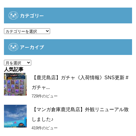
カテゴリー
カ
テ
ゴ
アーカイブ
リ
ー
ア
ー
人気記事
カ
【鹿児島店】ガチャ《入荷情報》SNS更新 #
イ
ガチャ...
ブ
729件のビュー
【マンガ倉庫鹿児島店】外観リニューアル致
しました♪
419件のビュー