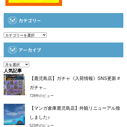
カテゴリー
カ
テ
ゴ
アーカイブ
リ
ー
ア
ー
人気記事
カ
【鹿児島店】ガチャ《入荷情報》SNS更新 #
イ
ガチャ...
ブ
728件のビュー
【マンガ倉庫鹿児島店】外観リニューアル致
しました♪
523件のビュー