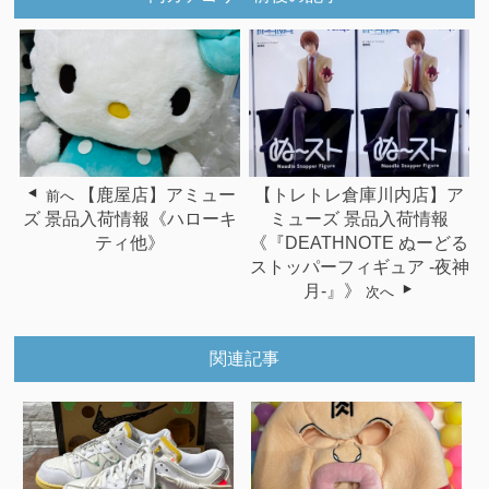
【鹿屋店】アミュー
【トレトレ倉庫川内店】ア
前へ
ズ 景品入荷情報《ハローキ
ミューズ 景品入荷情報
ティ他》
《『DEATHNOTE ぬーどる
ストッパーフィギュア -夜神
月-』》
次へ
関連記事