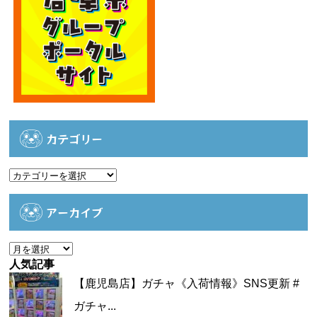
カテゴリー
カ
テ
ゴ
アーカイブ
リ
ー
ア
ー
人気記事
カ
【鹿児島店】ガチャ《入荷情報》SNS更新 #
イ
ガチャ...
ブ