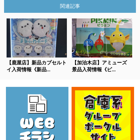
関連記事
【鹿屋店】新品カプセルト
【加治木店】アミューズ
イ入荷情報《新品...
景品入荷情報《ピ...