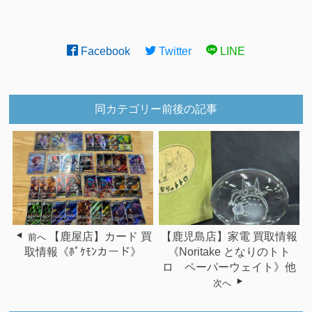
Facebook
Twitter
LINE
同カテゴリー前後の記事
【鹿屋店】カード 買
【鹿児島店】家電 買取情報
前へ
取情報《ﾎﾟｹﾓﾝカード》
《Noritake となりのトト
ロ ペーパーウェイト》他
次へ