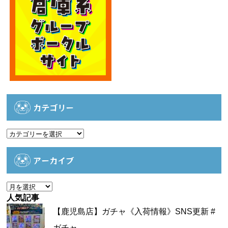
カテゴリー
カ
テ
ゴ
アーカイブ
リ
ー
ア
ー
人気記事
カ
【鹿児島店】ガチャ《入荷情報》SNS更新 #
イ
ガチャ...