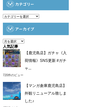
カテゴリー
カ
テ
ゴ
アーカイブ
リ
ー
ア
ー
人気記事
カ
【鹿児島店】ガチャ《入
イ
荷情報》SNS更新 #ガチ
ブ
ャ...
720件のビュー
【マンガ倉庫鹿児島店】
外観リニューアル致しま
した♪