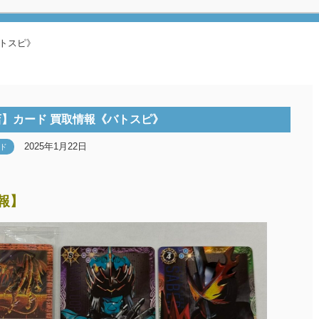
バトスピ》
】カード 買取情報《バトスピ》
2025年1月22日
ド
報】