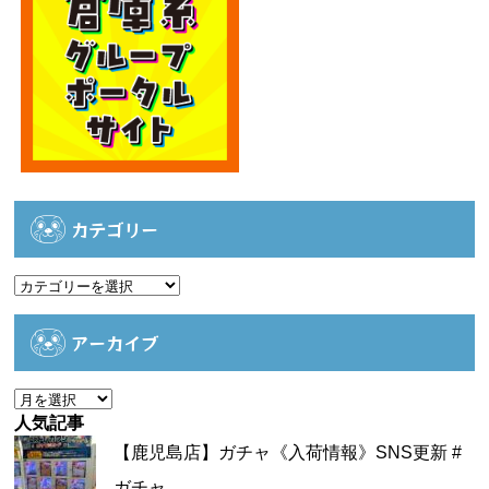
カテゴリー
カ
テ
ゴ
アーカイブ
リ
ー
ア
ー
人気記事
カ
【鹿児島店】ガチャ《入荷情報》SNS更新 #
イ
ガチャ...