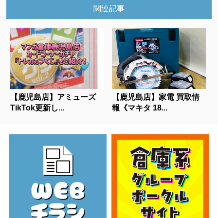
関連記事
【鹿児島店】アミューズ
【鹿児島店】家電 買取情
TikTok更新し...
報《マキタ 18...