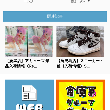
ース》
他》
次へ
関連記事
【鹿屋店】アミューズ 景
【鹿児島店】スニーカー・
品入荷情報《Re...
靴《入荷情報》S...