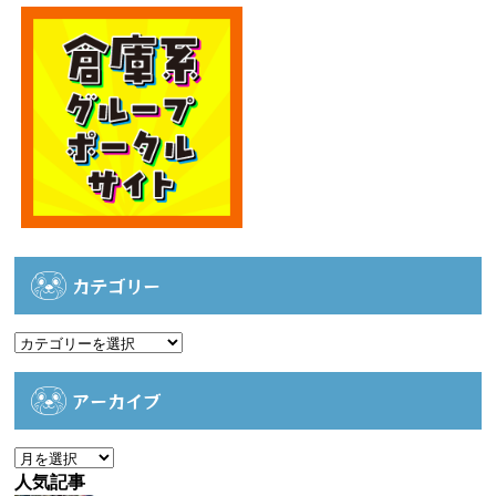
カテゴリー
カ
テ
ゴ
アーカイブ
リ
ー
ア
ー
人気記事