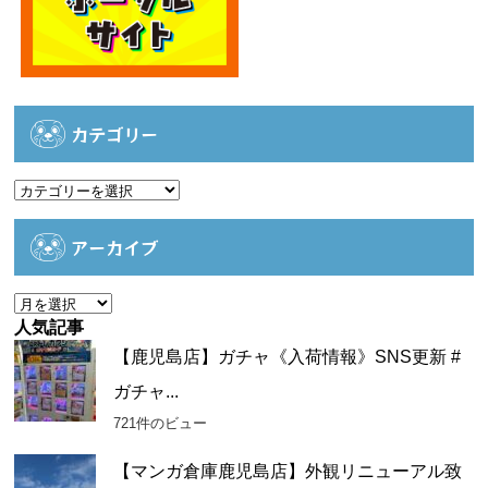
カテゴリー
カ
テ
ゴ
アーカイブ
リ
ー
ア
ー
人気記事
カ
【鹿児島店】ガチャ《入荷情報》SNS更新 #
イ
ガチャ...
ブ
721件のビュー
【マンガ倉庫鹿児島店】外観リニューアル致