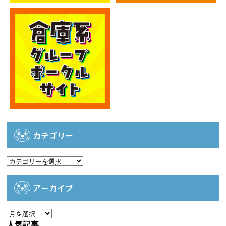
カテゴリー
カ
テ
ゴ
アーカイブ
リ
ー
ア
ー
人気記事