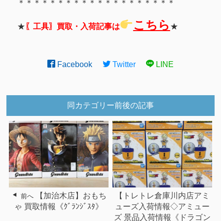
＊＊＊＊＊＊＊＊＊＊＊＊＊＊＊＊＊＊＊＊
こちら
★
〖工具〗買取・入荷記事は
★
Facebook
Twitter
LINE
同カテゴリー前後の記事
【加治木店】おもち
【トレトレ倉庫川内店アミ
前へ
ゃ 買取情報《ｸﾞﾗﾝｼﾞｽﾀ》
ューズ入荷情報◇アミュー
ズ 景品入荷情報《ドラゴン