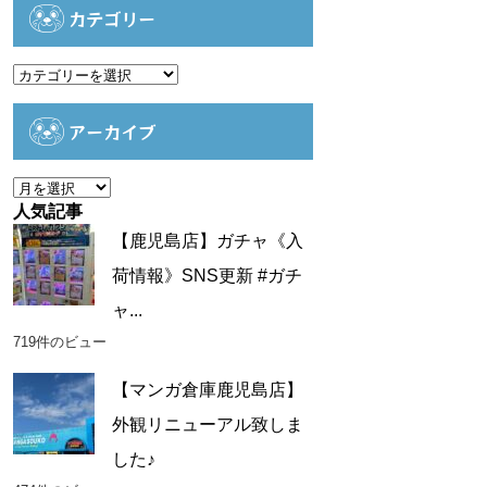
カテゴリー
カ
テ
ゴ
アーカイブ
リ
ー
ア
ー
人気記事
カ
【鹿児島店】ガチャ《入
イ
荷情報》SNS更新 #ガチ
ブ
ャ...
719件のビュー
【マンガ倉庫鹿児島店】
外観リニューアル致しま
した♪