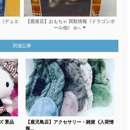
報《デュエ
【鹿屋店】おもちゃ 買取情報《ドラゴンボ
ール他》
次へ
関連記事
ズ 景品
【鹿児島店】アクセサリー・雑貨《入荷情
報...