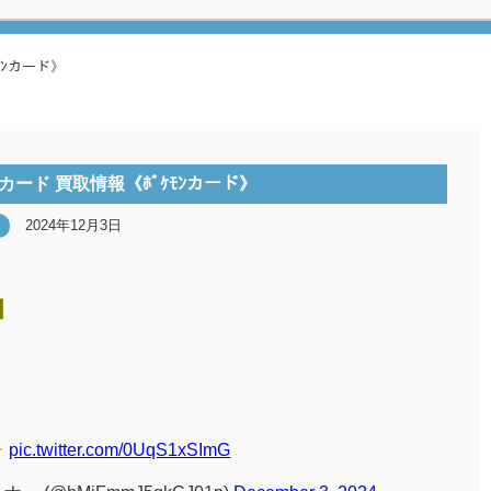
ﾓﾝカード》
ード 買取情報《ﾎﾟｹﾓﾝカード》
2024年12月3日
】
pic.twitter.com/0UqS1xSImG