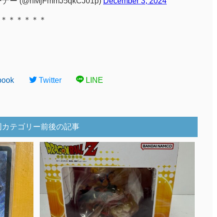
(@hMjFmmJ5qkCJ01p)
December 3, 2024
＊＊＊＊＊＊
book
Twitter
LINE
同カテゴリー前後の記事