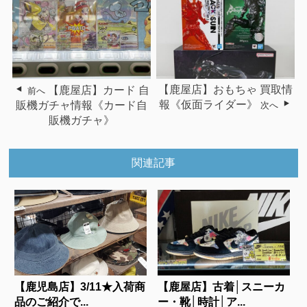
【鹿屋店】カード 自
【鹿屋店】おもちゃ 買取情
前へ
販機ガチャ情報《カード自
報《仮面ライダー》
次へ
販機ガチャ》
関連記事
【鹿児島店】3/11★入荷商
【鹿屋店】古着│スニーカ
品のご紹介で...
ー・靴│時計│ア...