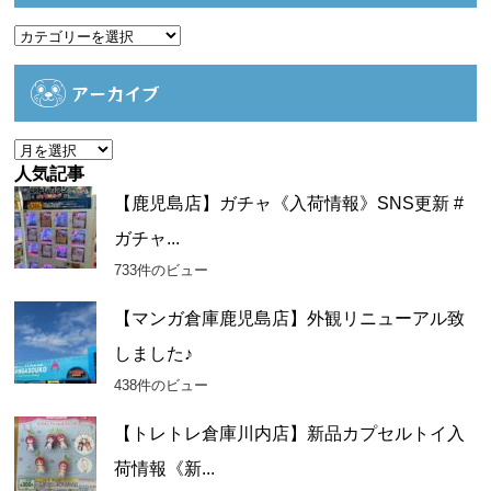
カ
テ
ゴ
アーカイブ
リ
ー
ア
ー
人気記事
カ
【鹿児島店】ガチャ《入荷情報》SNS更新 #
イ
ガチャ...
ブ
733件のビュー
【マンガ倉庫鹿児島店】外観リニューアル致
しました♪
438件のビュー
【トレトレ倉庫川内店】新品カプセルトイ入
荷情報《新...