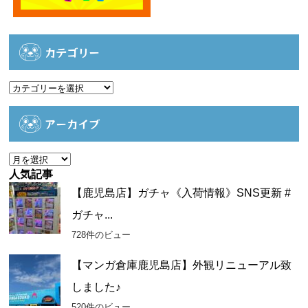
カテゴリー
カ
テ
ゴ
アーカイブ
リ
ー
ア
ー
人気記事
カ
【鹿児島店】ガチャ《入荷情報》SNS更新 #
イ
ガチャ...
ブ
728件のビュー
【マンガ倉庫鹿児島店】外観リニューアル致
しました♪
520件のビュー