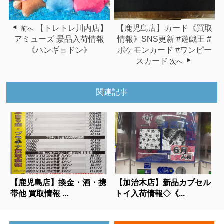
【トレトレ川内店】
【鹿児島店】カード《買取
前へ
アミューズ 景品入荷情報
情報》SNS更新 #遊戯王 #
《ハンギョドン》
ポケモンカード #ワンピー
スカード
次へ
関連記事
【鹿児島店】換金・酒・携
【加治木店】新品カプセル
帯他 買取情報 ...
トイ入荷情報◇《...