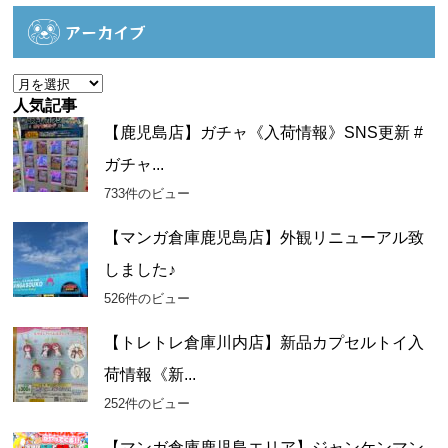
テ
ゴ
アーカイブ
リ
ー
ア
ー
人気記事
カ
【鹿児島店】ガチャ《入荷情報》SNS更新 #
イ
ガチャ...
ブ
733件のビュー
【マンガ倉庫鹿児島店】外観リニューアル致
しました♪
526件のビュー
【トレトレ倉庫川内店】新品カプセルトイ入
荷情報《新...
252件のビュー
【マンガ倉庫鹿児島エリア】ジャンケンマン