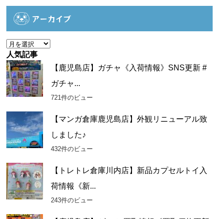
テ
ゴ
アーカイブ
リ
ー
ア
ー
人気記事
カ
【鹿児島店】ガチャ《入荷情報》SNS更新 #
イ
ガチャ...
ブ
721件のビュー
【マンガ倉庫鹿児島店】外観リニューアル致
しました♪
432件のビュー
【トレトレ倉庫川内店】新品カプセルトイ入
荷情報《新...
243件のビュー