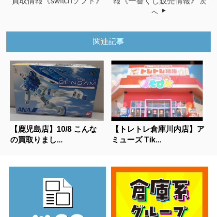
買取情報《switchソフト》
報《一番くじ販売情報》
次
へ
関連記事
【鹿児島店】10/8 こんな
【トレトレ倉庫川内店】ア
の買取りまし...
ミューズ Tik...