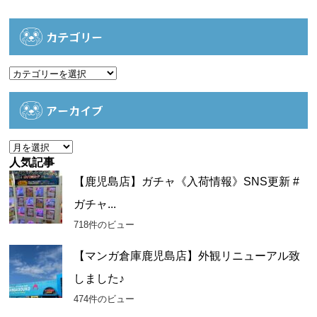
カテゴリー
カ
テ
ゴ
アーカイブ
リ
ー
ア
ー
人気記事
カ
【鹿児島店】ガチャ《入荷情報》SNS更新 #
イ
ガチャ...
ブ
718件のビュー
【マンガ倉庫鹿児島店】外観リニューアル致
しました♪
474件のビュー