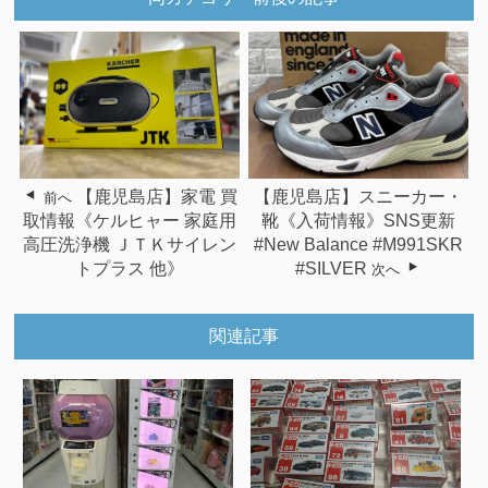
【鹿児島店】家電 買
【鹿児島店】スニーカー・
前へ
取情報《ケルヒャー 家庭用
靴《入荷情報》SNS更新
高圧洗浄機 ＪＴＫサイレン
#New Balance #M991SKR
トプラス 他》
#SILVER
次へ
関連記事