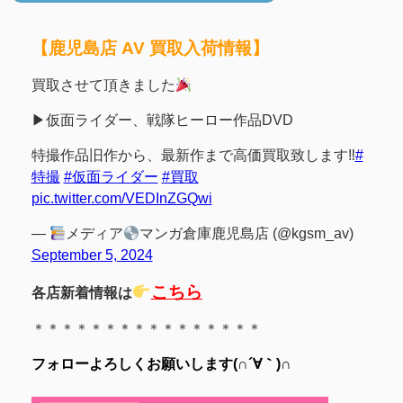
【鹿児島店 AV 買取入荷情報】
買取させて頂きました
▶仮面ライダー、戦隊ヒーロー作品DVD
特撮作品旧作から、最新作まで高価買取致します‼
#
特撮
#仮面ライダー
#買取
pic.twitter.com/VEDInZGQwi
—
メディア
マンガ倉庫鹿児島店 (@kgsm_av)
September 5, 2024
こちら
各店新着情報は
＊＊＊＊＊＊＊＊＊＊＊＊＊＊＊＊
フォローよろしくお願いします(∩´∀｀)∩