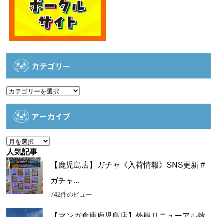
カテゴリー
カ
テ
ゴ
アーカイブ
リ
ー
ア
ー
人気記事
カ
【鹿児島店】ガチャ《入荷情報》SNS更新 #
イ
ガチャ...
ブ
742件のビュー
【マンガ倉庫鹿児島店】外観リニューアル致