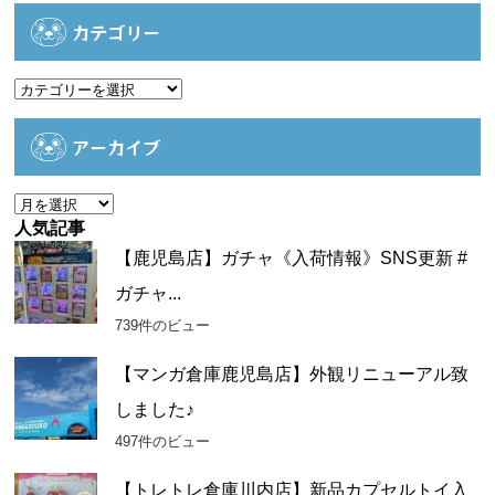
カテゴリー
カ
テ
ゴ
アーカイブ
リ
ー
ア
ー
人気記事
カ
【鹿児島店】ガチャ《入荷情報》SNS更新 #
イ
ガチャ...
ブ
739件のビュー
【マンガ倉庫鹿児島店】外観リニューアル致
しました♪
497件のビュー
【トレトレ倉庫川内店】新品カプセルトイ入