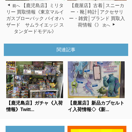
【鹿児島店】ミリタ
【鹿屋店】古着│スニーカ
前へ
リー 買取情報《東京マルイ
ー・靴│時計│アクセサリ
ガスブローバック バイオハ
ー・雑貨│ブランド 買取入
ザード サムライエッジ ス
荷情報《》
次へ
タンダードモデル》
関連記事
【鹿児島店】ガチャ《入荷
【鹿屋店】新品カプセルト
情報》Twitt...
イ入荷情報◇《新...