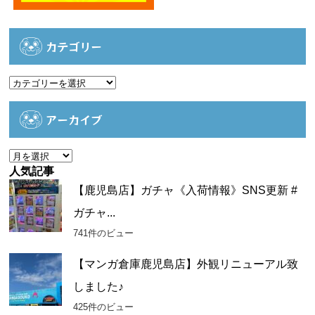
カテゴリー
カ
テ
ゴ
アーカイブ
リ
ー
ア
ー
人気記事
カ
【鹿児島店】ガチャ《入荷情報》SNS更新 #
イ
ガチャ...
ブ
741件のビュー
【マンガ倉庫鹿児島店】外観リニューアル致
しました♪
425件のビュー