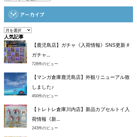
テ
ゴ
アーカイブ
リ
ー
ア
ー
人気記事
カ
【鹿児島店】ガチャ《入荷情報》SNS更新 #
イ
ガチャ...
ブ
728件のビュー
【マンガ倉庫鹿児島店】外観リニューアル致
しました♪
450件のビュー
【トレトレ倉庫川内店】新品カプセルトイ入
荷情報《新...
243件のビュー