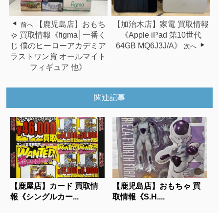
【鹿児島店】おもち
【加治木店】家電 買取情報
前へ
ゃ 買取情報《figma│一番く
《Apple iPad 第10世代
じ 僕のヒーローアカデミア
64GB MQ6J3J/A》
次へ
ラストワン賞 オールマイト
フィギュア 他》
関連記事
【鹿屋店】カード 買取情
【鹿児島店】おもちゃ 買
報《シングルカー...
取情報《S.H....