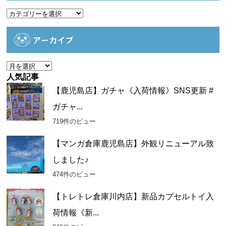
カ
テ
ゴ
アーカイブ
リ
ー
ア
ー
人気記事
カ
【鹿児島店】ガチャ《入荷情報》SNS更新 #
イ
ガチャ...
ブ
719件のビュー
【マンガ倉庫鹿児島店】外観リニューアル致
しました♪
474件のビュー
【トレトレ倉庫川内店】新品カプセルトイ入
荷情報《新...