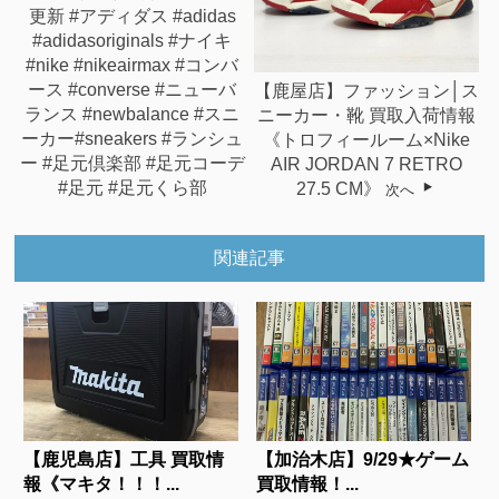
更新 #アディダス #adidas
#adidasoriginals #ナイキ
#nike #nikeairmax #コンバ
ース #converse #ニューバ
【鹿屋店】ファッション│ス
ランス #newbalance #スニ
ニーカー・靴 買取入荷情報
ーカー#sneakers #ランシュ
《トロフィールーム×Nike
ー #足元倶楽部 #足元コーデ
AIR JORDAN 7 RETRO
#足元 #足元くら部
27.5 CM》
次へ
関連記事
【鹿児島店】工具 買取情
【加治木店】9/29★ゲーム
報《マキタ！！！...
買取情報！...