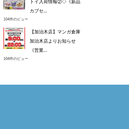
トイ入荷情報②◇《新品
カプセ...
104件のビュー
【加治木店】マンガ倉庫
加治木店よりお知らせ
《営業...
104件のビュー