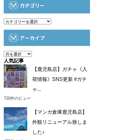
カテゴリー
カ
テ
ゴ
アーカイブ
リ
ー
ア
ー
人気記事
カ
【鹿児島店】ガチャ《入
イ
荷情報》SNS更新 #ガチ
ブ
ャ...
720件のビュー
【マンガ倉庫鹿児島店】
外観リニューアル致しま
した♪