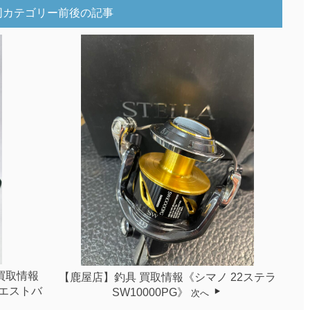
同カテゴリー前後の記事
買取情報
【鹿屋店】釣具 買取情報《シマノ 22ステラ
ウエストバ
SW10000PG》
次へ