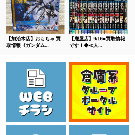
【加治木店】おもちゃ 買
【鹿屋店】9/16■買取情報
取情報《ガンダム...
です！◆≪人...