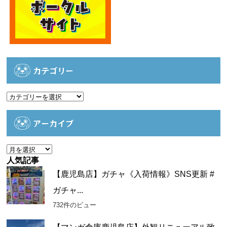
カテゴリー
カ
テ
ゴ
アーカイブ
リ
ー
ア
ー
人気記事
カ
【鹿児島店】ガチャ《入荷情報》SNS更新 #
イ
ガチャ...
ブ
732件のビュー